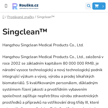
Přejít na obsah
Hledat
NÁK
Domů
/
Prodávané značky
/
Singclean™
Singclean™
Hangzhou Singclean Medical Products Co., Ltd.
Hangzhou Singclean Medical Products Co., Ltd., založená v
roce 2002 se základním kapitálem 80 000 000 RMB, je
národní vysoce technologický a nový technologický podnik
integrující výzkum a vývoj, výrobu a prodej lékařských
biomateriálů. S kvalifikovaným personálem, důkladným
systémem řízení jakosti a prvotřídním vybavením
společnost zajišťuje nepřetržitou výrobu zdravotnických
prostředků a přípravků na vstřikování drog třídy III, které