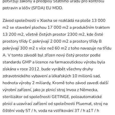
potvrzují zákony a předpisy Státního úřadu pro kontrolu
potravin a léčiv (SFDA) EU MDD.
Závod společnosti v Xiasha se rozkládá na ploše 13 000
m2 se stavební plochou 17 000 m2 a produkčním traktem
13 200 m2, včetně čistých prostor 2300 m2, kde čisté
prostory třídy C pokrývají 2 000 m2 a prostory třídy B
pokrývají 300 m2 s více než 60 m2 z toho navazuje na třídu
A. V tomto závodě byl zřízen nový čistý prostor podle
standardu GMP a licence na farmaceutickou výrobu byla
získána v roce 2012. bude vyrábět všechny druhy
zdravotnického vybavení a lékařských 10 milionů sad,
hodnota výroby 2 miliardy, Kromě toho závod zavedl další
výrobní zařízení, jako je plnicí stroj Invoa z Německa,
sterilizátor od společnosti GETINGE, poloautomatické
plnicí a uzavírací zařízení od společnosti Pluemat, stroj na
čištění vody 5T / h, voda na vstřikování 3T / h a1T / h