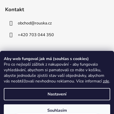
Kontakt
obchod
@
rouska.cz
+420 703 044 350
Informace pro vás
Aby web fungoval jak má (souhlas s cookies)
Pro co nejlepší zážitek z nakupování - aby fungovalo
Obchodní podmínky
vyhledávání, abychom si pamatovali co máte v košíku,
abyste jednoduše zjistili stav vaší objednávky, abychom
Podmínky ochrany osobních údajů
vás neobtěžovali nevhodnou reklamou. Více informací
zde
.
Reklamace a Reklamační řád
Kontakt a Velkoobchod
Nastavení
Souhlasím
Vytvořil Shoptet