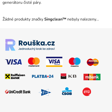
generátoru čisté páry.
Žádné produkty značky
Singclean™
nebyly nalezeny...
Zápatí