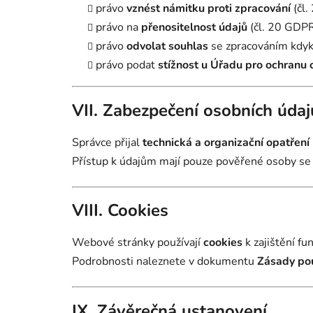
právo
vznést námitku proti zpracování
(čl.
právo na
přenositelnost údajů
(čl. 20 GDPR
právo
odvolat souhlas
se zpracováním kdyk
právo podat
stížnost u Úřadu pro ochranu 
VII. Zabezpečení osobních údaj
Správce přijal
technická a organizační opatření
Přístup k údajům mají pouze pověřené osoby se 
VIII. Cookies
Webové stránky používají
cookies
k zajištění fu
Podrobnosti naleznete v dokumentu
Zásady pou
IX. Závěrečná ustanovení