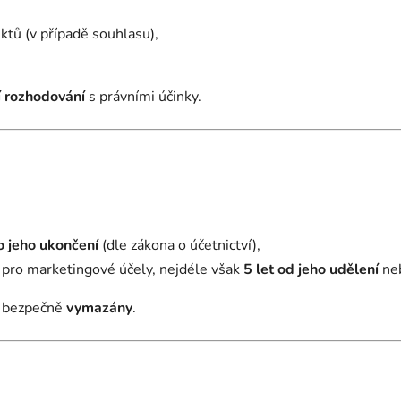
ktů (v případě souhlasu),
í rozhodování
s právními účinky.
o jeho ukončení
(dle zákona o účetnictví),
 pro marketingové účely, nejdéle však
5 let od jeho udělení
neb
e bezpečně
vymazány
.