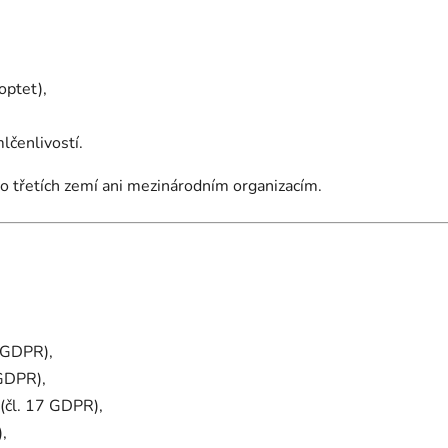
,
optet),
lčenlivostí.
 třetích zemí ani mezinárodním organizacím.
 GDPR),
 GDPR),
(čl. 17 GDPR),
,