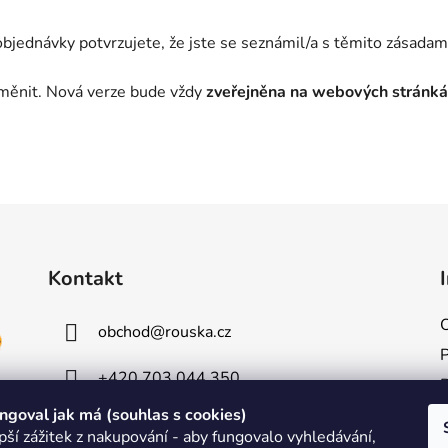
ednávky potvrzujete, že jste se seznámil/a s těmito zásadami
v měnit. Nová verze bude vždy
zveřejněna na webových stránk
Kontakt
obchod
@
rouska.cz
+420 703 044 350
goval jak má (souhlas s cookies)
pší zážitek z nakupování - aby fungovalo vyhledávání,