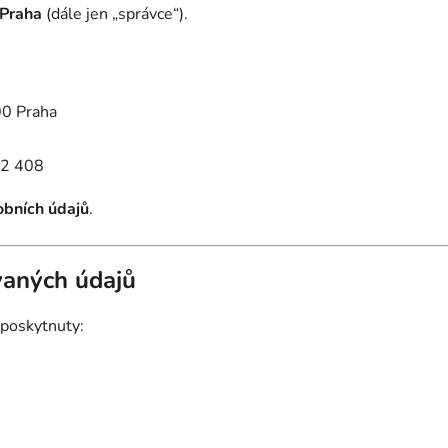
 Praha
(dále jen „správce“).
00 Praha
02 408
obních údajů
.
ávaných údajů
 poskytnuty: