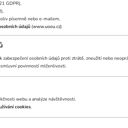
 21 GDPR),
),
oliv písemně nebo e-mailem,
osobních údajů
(
www.uoou.cz)
ů
k zabezpečení osobních údajů proti ztrátě, zneužití nebo neop
smluvní povinností mlčenlivosti.
nkčnosti webu a analýze návštěvnosti.
žívání cookies
.