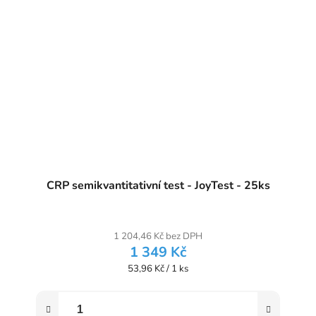
CRP semikvantitativní test - JoyTest - 25ks
1 204,46 Kč bez DPH
1 349 Kč
Měrná cena:
53,96 Kč / 1 ks