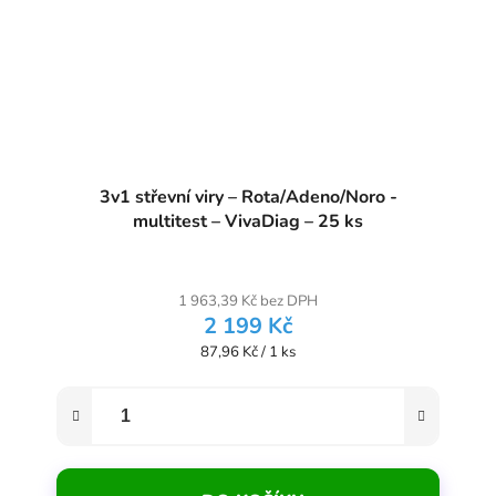
3v1 střevní viry – Rota/Adeno/Noro -
multitest – VivaDiag – 25 ks
1 963,39 Kč bez DPH
2 199 Kč
Měrná cena:
87,96 Kč / 1 ks