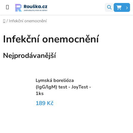
Přejít na obsah
Hledat
NÁK
Domů
/
Infekční onemocnění
Infekční onemocnění
Nejprodávanější
Lymská borelióza
(IgG/lgM) test - JoyTest -
1ks
189 Kč