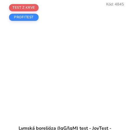
Kód:
4845
TEST Z KRVE
PROFITEST
Lymská borelióza (IgG/lgM) test - JoyTest -