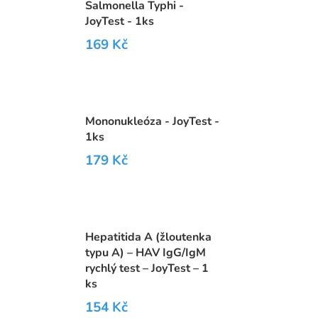
Salmonella Typhi -
JoyTest - 1ks
169 Kč
Mononukleóza - JoyTest -
1ks
179 Kč
Hepatitida A (žloutenka
typu A) – HAV IgG/IgM
rychlý test – JoyTest – 1
ks
154 Kč