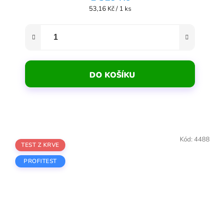
Měrná cena:
53,16 Kč / 1 ks
DO KOŠÍKU
Kód:
4488
TEST Z KRVE
PROFITEST