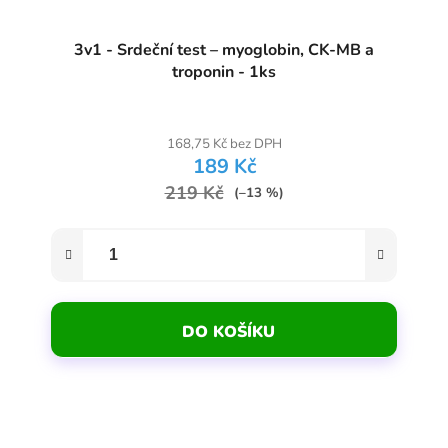
3v1 - Srdeční test – myoglobin, CK-MB a
troponin - 1ks
168,75 Kč bez DPH
189 Kč
219 Kč
(–13 %)
DO KOŠÍKU