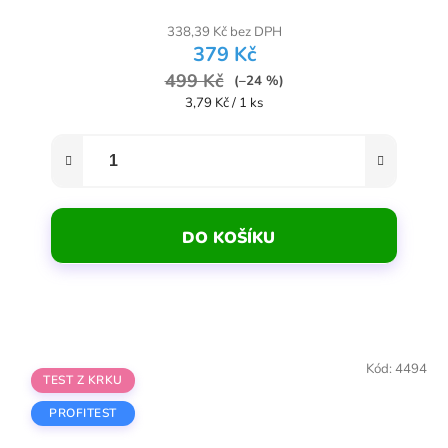
338,39 Kč bez DPH
379 Kč
499 Kč
(–24 %)
Měrná cena:
3,79 Kč / 1 ks
DO KOŠÍKU
Kód:
4494
TEST Z KRKU
PROFITEST