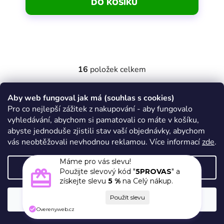
DO KOŠÍKU
16
položek celkem
Ovládací prvky výpisu
Zápatí
Aby web fungoval jak má (souhlas s cookies)
Pro co nejlepší zážitek z nakupování - aby fungovalo
vyhledávání, abychom si pamatovali co máte v košíku,
abyste jednoduše zjistili stav vaší objednávky, abychom
vás neobtěžovali nevhodnou reklamou. Více informací
zde
.
Máme pro vás slevu!
Nastavení
Použijte slevový kód "
5PROVAS
" a
získejte slevu
5 %
na Celý nákup.
Souhlasím
Overenyweb.cz