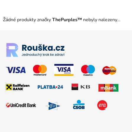
Žádné produkty značky
ThePurples™
nebyly nalezeny...
Zápatí