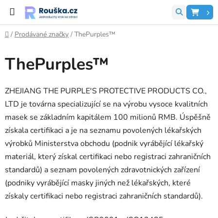
Přejít na obsah
Hledat
NÁK
Domů
/
Prodávané značky
/
ThePurples™
ThePurples™
ZHEJIANG THE PURPLE'S PROTECTIVE PRODUCTS CO.,
LTD je továrna specializující se na výrobu vysoce kvalitních
masek se základním kapitálem 100 milionů RMB. Úspěšně
získala certifikaci a je na seznamu povolených lékařských
výrobků Ministerstva obchodu (podnik vyrábějící lékařský
materiál, který získal certifikaci nebo registraci zahraničních
standardů) a seznam povolených zdravotnických zařízení
(podniky vyrábějící masky jiných než lékařských, které
získaly certifikaci nebo registraci zahraničních standardů).