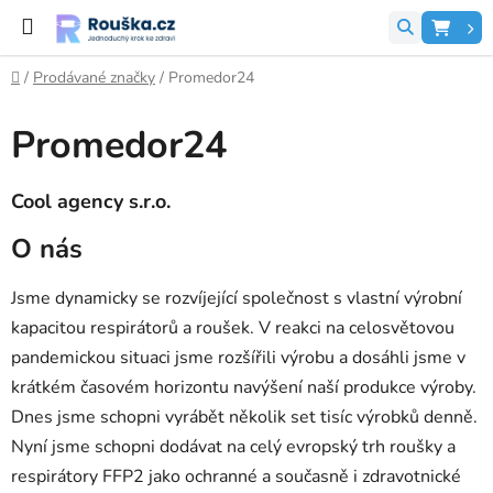
Přejít na obsah
Hledat
NÁK
Domů
/
Prodávané značky
/
Promedor24
Promedor24
Cool agency s.r.o.
O nás
Jsme dynamicky se rozvíjející společnost s vlastní výrobní
kapacitou respirátorů a roušek. V reakci na celosvětovou
pandemickou situaci jsme rozšířili výrobu a dosáhli jsme v
krátkém časovém horizontu navýšení naší produkce výroby.
Dnes jsme schopni vyrábět několik set tisíc výrobků denně.
Nyní jsme schopni dodávat na celý evropský trh roušky a
respirátory FFP2 jako ochranné a současně i zdravotnické