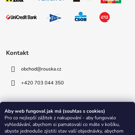
Kontakt
obchod
@
rouska.cz
+420 703 044 350
Informace pro vás
Aby web fungoval jak má (souhlas s cookies)
Pro co nejlepší zážitek z nakupování - aby fungovalo
Obchodní podmínky
vyhledávání, abychom si pamatovali co máte v košíku,
abyste jednoduše zjistili stav vaší objednávky, abychom
Podmínky ochrany osobních údajů