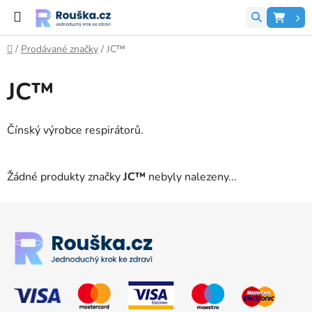
Přejít na obsah
Hledat
NÁK
Domů
/
Prodávané značky
/
JC™
JC™
Čínský výrobce respirátorů.
Žádné produkty značky
JC™
nebyly nalezeny...
Zápatí