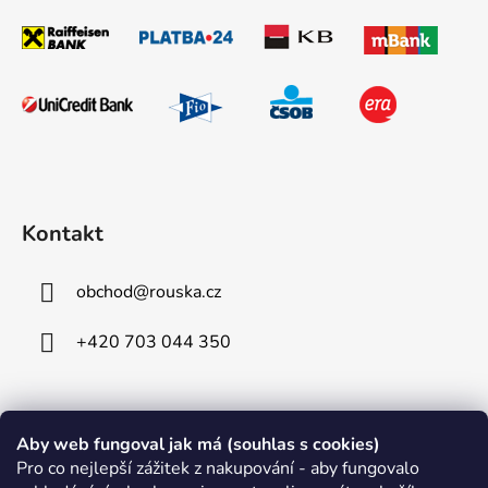
Kontakt
obchod
@
rouska.cz
+420 703 044 350
Informace pro vás
Aby web fungoval jak má (souhlas s cookies)
Pro co nejlepší zážitek z nakupování - aby fungovalo
Obchodní podmínky