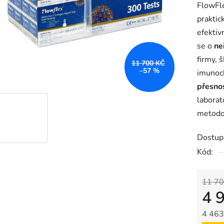
FlowFl
praktic
efektiv
se o
ne
firmy, 
11 700 KČ
–57 %
imunoch
přesno
laborat
metodo
Dostup
Kód:
11 70
4 
4 463