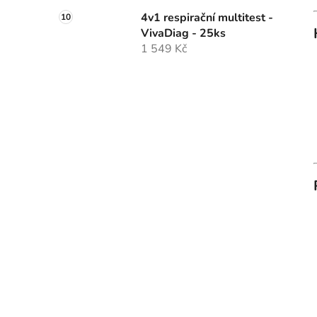
4v1 respirační multitest -
VivaDiag - 25ks
1 549 Kč