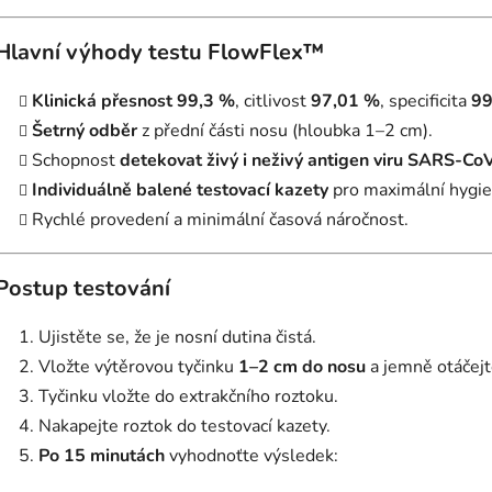
Hlavní výhody testu FlowFlex™
Klinická přesnost 99,3 %
, citlivost
97,01 %
, specificita
99
Šetrný odběr
z přední části nosu (hloubka 1–2 cm).
Schopnost
detekovat živý i neživý antigen viru SARS-Co
Individuálně balené testovací kazety
pro maximální hygie
Rychlé provedení a minimální časová náročnost.
Postup testování
Ujistěte se, že je nosní dutina čistá.
Vložte výtěrovou tyčinku
1–2 cm do nosu
a jemně otáčej
Tyčinku vložte do extrakčního roztoku.
Nakapejte roztok do testovací kazety.
Po 15 minutách
vyhodnoťte výsledek: