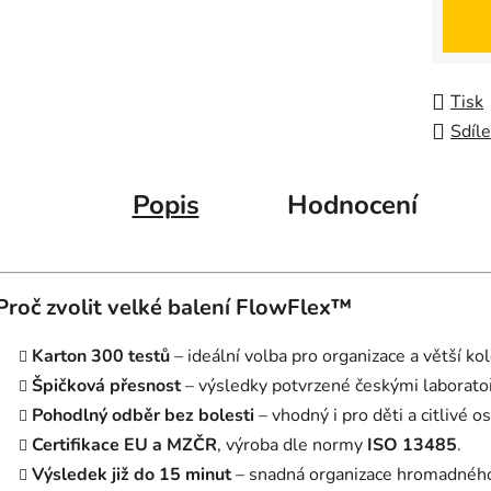
Měrná
Tisk
Sdíle
Popis
Hodnocení
Proč zvolit velké balení FlowFlex™
Karton 300 testů
– ideální volba pro organizace a větší kol
Špičková přesnost
– výsledky potvrzené českými laboratoře
Pohodlný odběr bez bolesti
– vhodný i pro děti a citlivé o
Certifikace EU a MZČR
, výroba dle normy
ISO 13485
.
Výsledek již do 15 minut
– snadná organizace hromadného