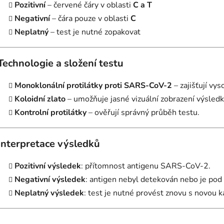
Pozitivní
– červené čáry v oblasti
C a T
Negativní
– čára pouze v oblasti
C
Neplatný
– test je nutné zopakovat
Technologie a složení testu
Monoklonální protilátky proti SARS-CoV-2
– zajišťují vys
Koloidní zlato
– umožňuje jasné vizuální zobrazení výsledk
Kontrolní protilátky
– ověřují správný průběh testu.
Interpretace výsledků
Pozitivní výsledek
: přítomnost antigenu SARS-CoV-2.
Negativní výsledek
: antigen nebyl detekován nebo je pod 
Neplatný výsledek
: test je nutné provést znovu s novou k