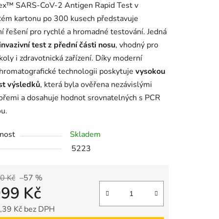
ex™ SARS-CoV-2 Antigen Rapid Test v
kém kartonu po 300 kusech představuje
ní řešení pro rychlé a hromadné testování. Jedná
invazivní test z přední části nosu
, vhodný pro
školy i zdravotnická zařízení. Díky moderní
romatografické technologii poskytuje
vysokou
st výsledků
, která byla ověřena nezávislými
ořemi a dosahuje hodnot srovnatelných s PCR
u.
nost
Skladem
5223
0 Kč
–57 %
999 Kč
,39 Kč bez DPH