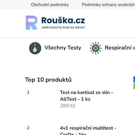
Přejít na obsah
Obchodní podmínky
Podmínky ochrany osobních
Všechny Testy
Respirační
Postranní panel
Top 10 produktů
Test na kortizol ze slin –
AllTest – 1 ks
289 Kč
4v1 respirační multitest -
CorDx - 1ks