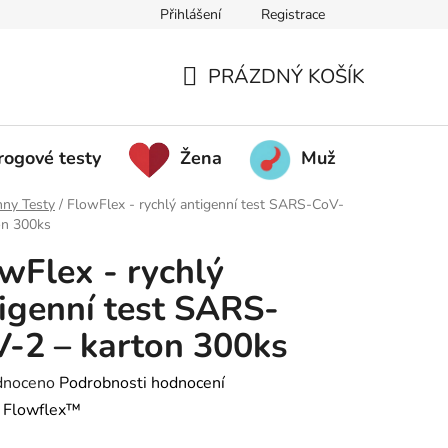
Přihlášení
Registrace
PRÁZDNÝ KOŠÍK
NÁKUPNÍ KOŠÍK
rogové testy
Žena
Muž
Poh
hny Testy
/
FlowFlex - rychlý antigenní test SARS-CoV-
on 300ks
wFlex - rychlý
igenní test SARS-
-2 – karton 300ks
é hodnocení produktu je 0,0 z 5 hvězdiček.
dnoceno
Podrobnosti hodnocení
:
Flowflex™