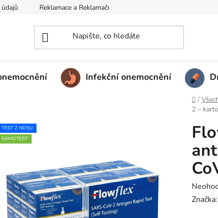
 údajů
Reklamace a Reklamační řád
Kontakt a Velkoobchod
 onemocnění
Infekční onemocnění
D
Domů
/
Všec
2 – kart
Flo
TEST Z NOSU
SAMOTEST
ant
CoV
Průměrn
Neoho
Značka