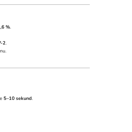
,6 %
.
V-2
.
nu.
te
5–10 sekund
.