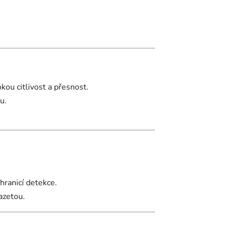
okou citlivost a přesnost.
u.
hranicí detekce.
azetou.