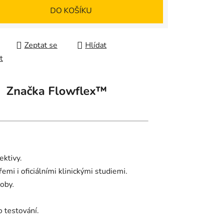
 cena:
DO KOŠÍKU
Zeptat se
Hlídat
t
Značka
Flowflex™
ektivy.
mi i oficiálními klinickými studiemi.
soby.
 testování.