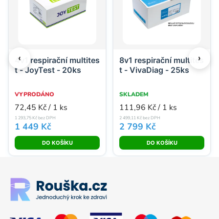
‹
›
4v1 respirační multites
8v1 respirační multites
t - JoyTest - 20ks
t - VivaDiag - 25ks
VYPRODÁNO
SKLADEM
Měrná cena:
Měrná cena:
72,45 Kč / 1 ks
111,96 Kč / 1 ks
1 293,75 Kč bez DPH
2 499,11 Kč bez DPH
1 449 Kč
2 799 Kč
Zápatí
Showing products 1 to 2 of 14