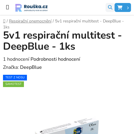
Přejít na obsah
Hledat
NÁK
Domů
/
Respirační onemocnění
/
5v1 respirační multitest - DeepBlue -
1ks
5v1 respirační multitest -
DeepBlue - 1ks
Průměrné hodnocení produktu je 5,0 z 5 hvězdiček.
1 hodnocení
Podrobnosti hodnocení
Značka:
DeepBlue
TEST Z NOSU
SAMOTEST