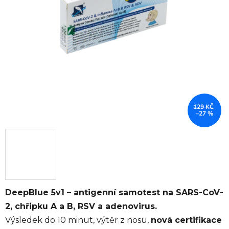
129 KČ
–27 %
DeepBlue 5v1 – antigenní samotest na SARS-CoV-
2, chřipku A a B, RSV a adenovirus.
Výsledek do 10 minut, výtěr z nosu,
nová certifikace