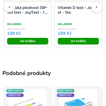
‹
›
Mužská plodnost (SP-
Vitamín D test - Joyte
10) test - JoyTest - 1k
st - 1ks
s
SKLADEM
SKLADEM
168,75 Kč bez DPH
168,75 Kč bez DPH
189 Kč
189 Kč
Showing products 1 to 2 of 16
Podobné produkty
TEST Z NOSU
TEST Z NOSU
PROFITEST
PROFITEST