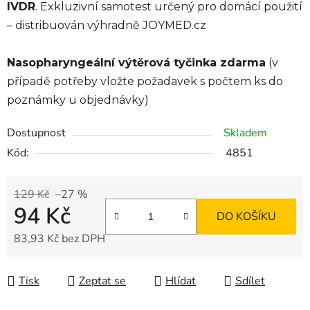
IVDR
. Exkluzivní samotest určený pro domácí použití
– distribuován výhradně JOYMED.cz
Nasopharyngeální výtěrová tyčinka zdarma
(v
případě potřeby vložte požadavek s počtem ks do
poznámky u objednávky)
Dostupnost
Skladem
Kód:
4851
129 Kč
–27 %
94 Kč
DO KOŠÍKU
83,93 Kč bez DPH
Měrná cena:
Tisk
Zeptat se
Hlídat
Sdílet